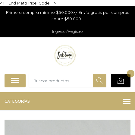
<
!-- End Meta Pixel Code -->
Primera compra mínimo $50.000.-/ Envío gratis por compras
sobre $50.000.-
Ingreso/Registro
0
CATEGORÍAS