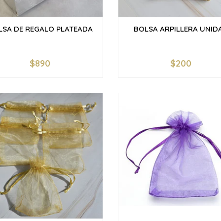
LSA DE REGALO PLATEADA
BOLSA ARPILLERA UNID
$890
$200
+
-
+