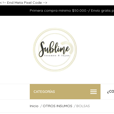
<
!-- End Meta Pixel Code -->
Primera compra mínimo $50.000.-/ Envío gratis 
¿CO
CATEGORÍAS
Inicio
OTROS INSUMOS
BOLSAS