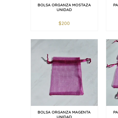
BOLSA ORGANZA MOSTAZA
P
UNIDAD
$200
-
+
-
BOLSA ORGANZA MAGENTA
P
UNIDAD