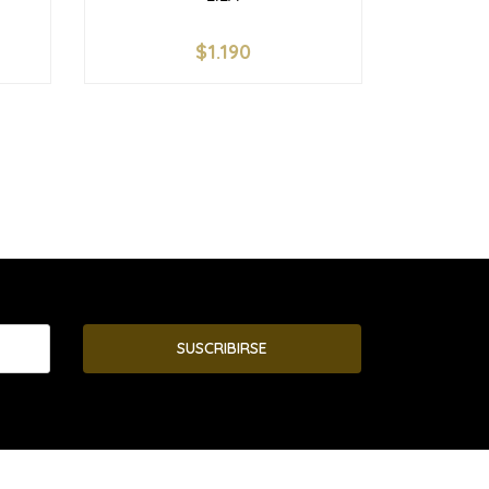
$1.190
-
+
SUSCRIBIRSE