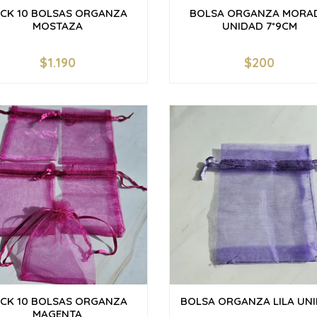
ACK 10 BOLSAS ORGANZA
BOLSA ORGANZA MORA
MOSTAZA
UNIDAD 7*9CM
$1.190
$200
+
-
+
ACK 10 BOLSAS ORGANZA
BOLSA ORGANZA LILA UN
MAGENTA