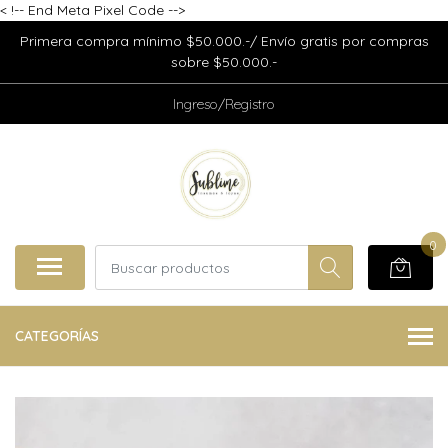
<
!-- End Meta Pixel Code -->
Primera compra mínimo $50.000.-/ Envío gratis por compras
sobre $50.000.-
Ingreso/Registro
0
CATEGORÍAS