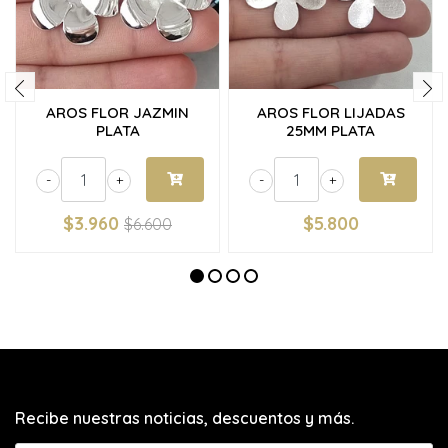
AROS FLOR JAZMIN
AROS FLOR LIJADAS
PLATA
25MM PLATA
-
+
-
+
$3.960
$5.800
$6.600
Recibe nuestras noticias, descuentos y más.