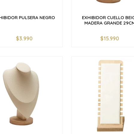
HIBIDOR PULSERA NEGRO
EXHIBIDOR CUELLO BEI
MADERA GRANDE 29C
$3.990
$15.990
+
-
+