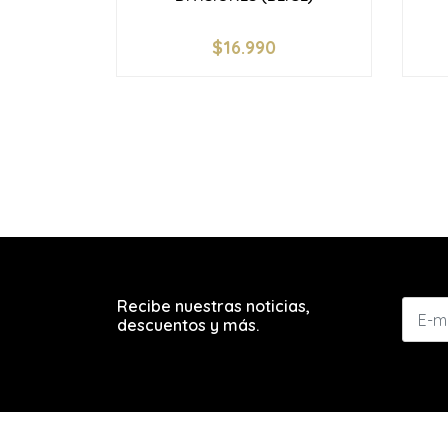
$16.990
-
+
-
Recibe nuestras noticias,
descuentos y más.