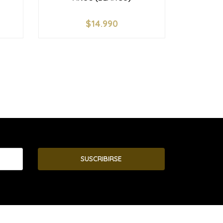
$14.990
-
+
SUSCRIBIRSE