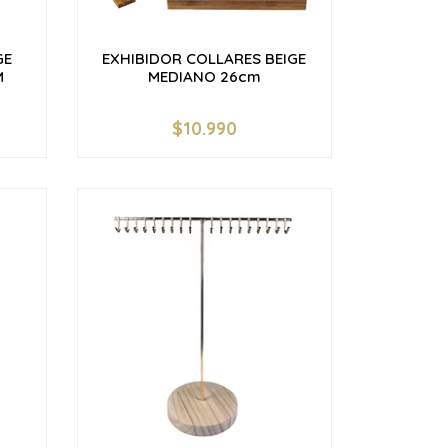
GE
EXHIBIDOR COLLARES BEIGE
M
MEDIANO 26cm
$10.990
-
+