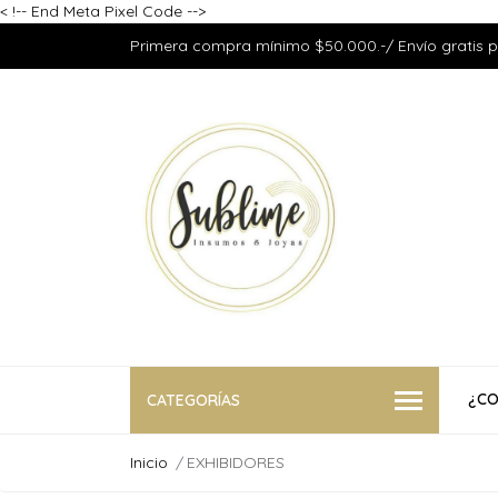
<
!-- End Meta Pixel Code -->
Primera compra mínimo $50.000.-/ Envío gratis 
¿CO
CATEGORÍAS
Inicio
EXHIBIDORES