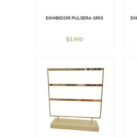
EXHIBIDOR PULSERA GRIS
EX
$3.990
-
+
-