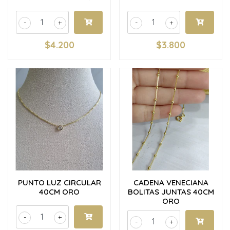
-
+
-
+
$4.200
$3.800
PUNTO LUZ CIRCULAR
CADENA VENECIANA
40CM ORO
BOLITAS JUNTAS 40CM
ORO
-
+
-
+