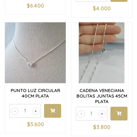
$6.400
$4.000
PUNTO LUZ CIRCULAR
CADENA VENECIANA
40CM PLATA
BOLITAS JUNTAS 45CM
PLATA
-
+
-
+
$5.600
$3.800