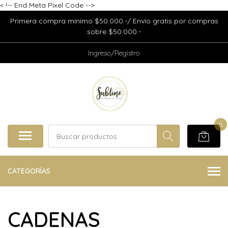
<
!-- End Meta Pixel Code -->
Primera compra mínimo $50.000.-/ Envío gratis por compras
sobre $50.000.-
Ingreso/Registro
0
CATEGORÍAS
CADENAS