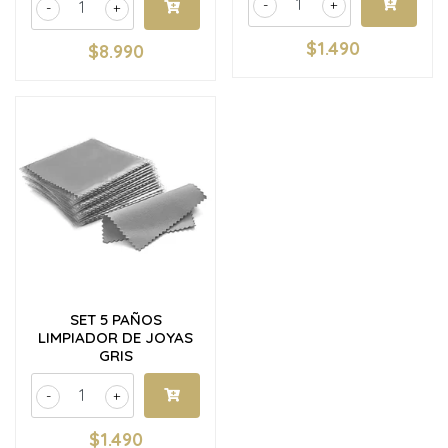
-
+
-
+
$1.490
$8.990
SET 5 PAÑOS
LIMPIADOR DE JOYAS
GRIS
-
+
$1.490