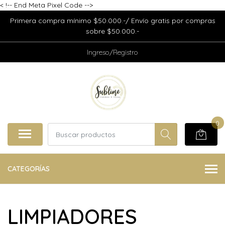
<
!-- End Meta Pixel Code -->
Primera compra mínimo $50.000.-/ Envío gratis por compras
sobre $50.000.-
Ingreso/Registro
0
CATEGORÍAS
LIMPIADORES