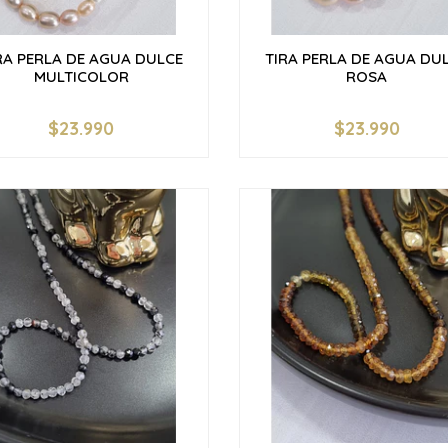
RA PERLA DE AGUA DULCE
TIRA PERLA DE AGUA DU
MULTICOLOR
ROSA
$23.990
$23.990
+
-
+