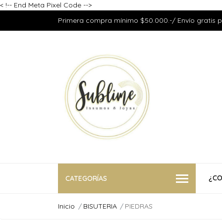
<
!-- End Meta Pixel Code -->
Primera compra mínimo $50.000.-/ Envío gratis 
¿CO
CATEGORÍAS
Inicio
BISUTERIA
PIEDRAS