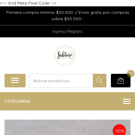
<
!-- End Meta Pixel Code -->
Primera compra mínimo $50.000.-/ Envío gratis por compras
sobre $50.000.-
Ingreso/Registro
0
CATEGORÍAS
-30%