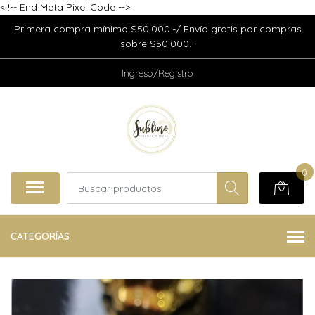
<
!-- End Meta Pixel Code -->
Primera compra mínimo $50.000.-/ Envío gratis por compras
sobre $50.000.-
Ingreso/Registro
0
CATEGORÍAS