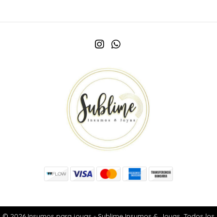
© 2026 Insumos para joyas - Sublime Insumos & Joyas. Todos los