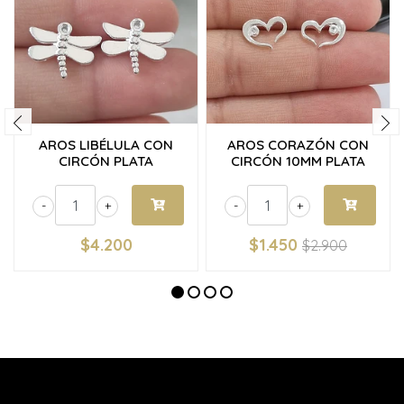
AROS LIBÉLULA CON
AROS CORAZÓN CON
CIRCÓN PLATA
CIRCÓN 10MM PLATA
-
+
-
+
$4.200
$1.450
$2.900