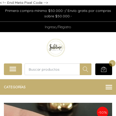
<
!-- End Meta Pixel Code -->
Primera compra mínimo $50.000.-/ Envío gratis por compras
sobre $50.000.-
Ingreso/Registro
0
CATEGORÍAS
-50%