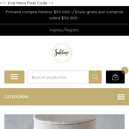
<
!-- End Meta Pixel Code -->
Primera compra mínimo $50.000.-/ Envío gratis por compras
sobre $50.000.-
Ingreso/Registro
0
CATEGORÍAS