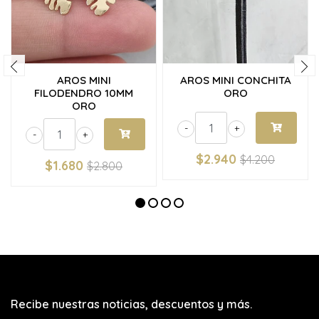
AROS MINI
AROS MINI CONCHITA
FILODENDRO 10MM
ORO
ORO
-
+
-
+
$2.940
$4.200
$1.680
$2.800
Recibe nuestras noticias, descuentos y más.