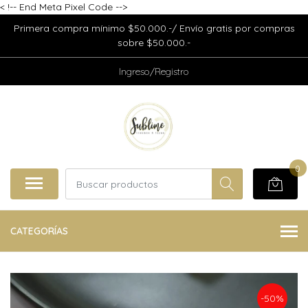
<
!-- End Meta Pixel Code -->
Primera compra mínimo $50.000.-/ Envío gratis por compras
sobre $50.000.-
Ingreso/Registro
0
CATEGORÍAS
-50%