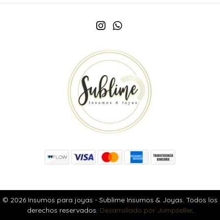
© 2026 Insumos para joyas - Sublime Insumos & Joyas. Todos los
derechos reservados.
Desarrollado por Jumpseller
.