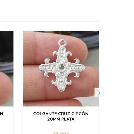
ÓN
COLGANTE CRUZ CIRCÓN
AROS LI
20MM PLATA