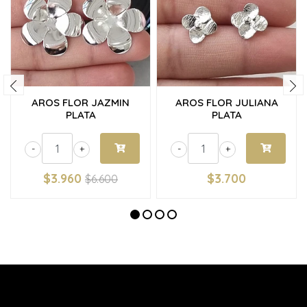
AROS FLOR JAZMIN
AROS FLOR JULIANA
PLATA
PLATA
-
+
-
+
$3.960
$3.700
$6.600