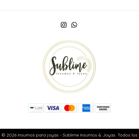
© 2026 Insumos para joyas - Sublime Insumos & Joyas. Todos los