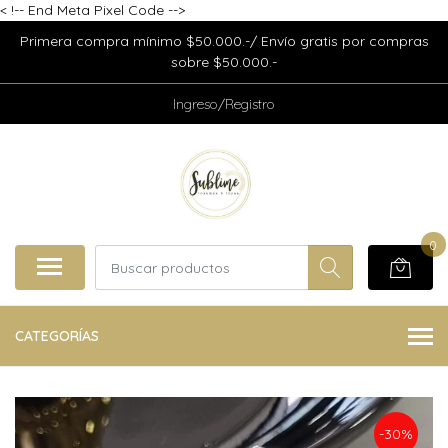
<
!-- End Meta Pixel Code -->
Primera compra mínimo $50.000.-/ Envío gratis por compras
sobre $50.000.-
Ingreso/Registro
0
CATEGORÍAS
-30%