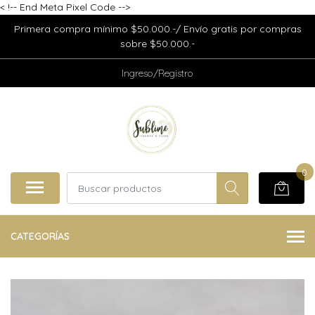
<
!-- End Meta Pixel Code -->
Primera compra mínimo $50.000.-/ Envío gratis por compras
sobre $50.000.-
Ingreso/Registro
0
CATEGORÍAS