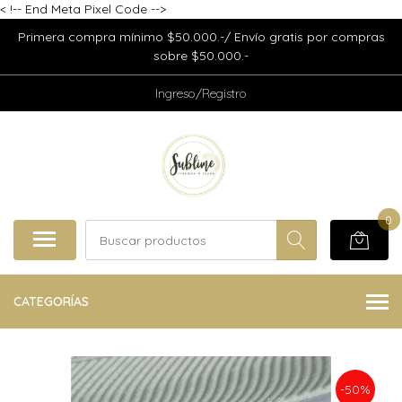
<
!-- End Meta Pixel Code -->
Primera compra mínimo $50.000.-/ Envío gratis por compras
sobre $50.000.-
Ingreso/Registro
0
CATEGORÍAS
-50%