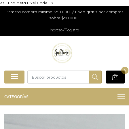
<
!-- End Meta Pixel Code -->
Primera compra mínimo $50.000.-/ Envío gratis por compras
sobre $50.000.-
Ingreso/Registro
0
CATEGORÍAS