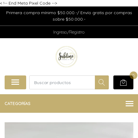
<
!-- End Meta Pixel Code -->
Primera compra mínimo $50.000.-/ Envío gratis por compras
sobre $50.000.-
Ingreso/Registro
0
CATEGORÍAS