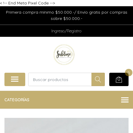
<
!-- End Meta Pixel Code -->
Primera compra mínimo $50.000.-/ Envío gratis por compras
sobre $50.000.-
Ingreso/Registro
0
CATEGORÍAS