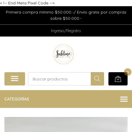
<
!-- End Meta Pixel Code -->
Primera compra mínimo $50.000.-/ Envío gratis por compras
sobre $50.000.-
Ingreso/Registro
0
CATEGORÍAS