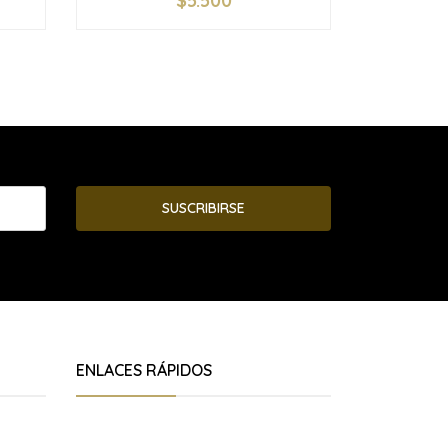
$5.500
-
+
-
SUSCRIBIRSE
ENLACES RÁPIDOS