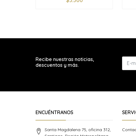
$5.500
-
+
-
Recibe nuestras noticias,
descuentos y más.
ENCUÉNTRANOS
SERVI
Santa Magdalena 75, oficina 312,
Conta
Santiago, Región Metropolitana,