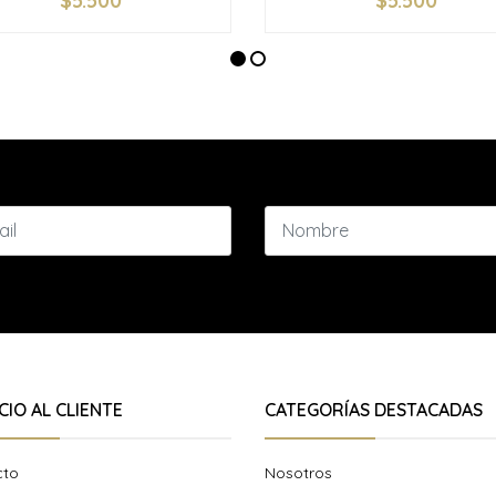
$5.500
$5.500
+
-
+
CIO AL CLIENTE
CATEGORÍAS DESTACADAS
cto
Nosotros