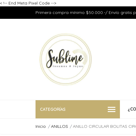
<
!-- End Meta Pixel Code -->
Primera compra mínimo $50.000.-/ Envío gratis 
¿CO
CATEGORÍAS
Inicio
ANILLOS
ANILLO CIRCULAR BOLITAS CI