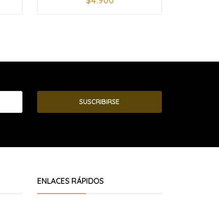
$4.900
-
+
-
SUSCRIBIRSE
ENLACES RÁPIDOS