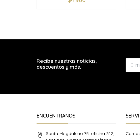
$4.900
-
+
-
Recibe nuestras noticias,
descuentos y más.
ENCUÉNTRANOS
SERVI
Santa Magdalena 75, oficina 312,
Conta
Santiago, Región Metropolitana,