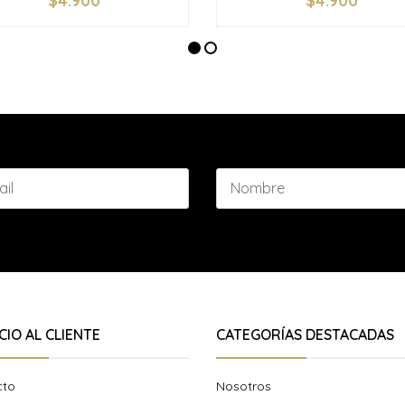
$4.900
$4.900
+
-
+
CIO AL CLIENTE
CATEGORÍAS DESTACADAS
cto
Nosotros