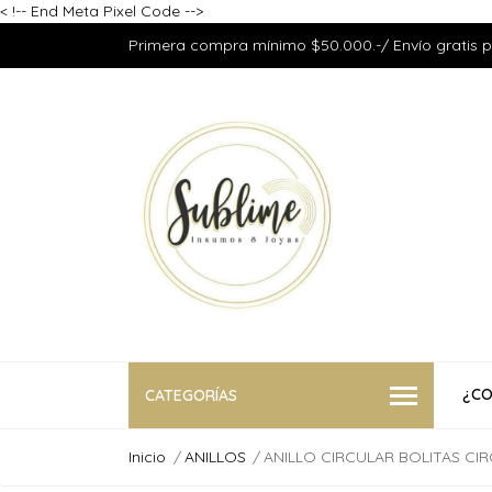
<
!-- End Meta Pixel Code -->
Primera compra mínimo $50.000.-/ Envío gratis 
¿CO
CATEGORÍAS
Inicio
ANILLOS
ANILLO CIRCULAR BOLITAS CI