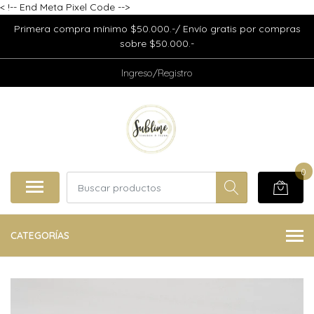
<
!-- End Meta Pixel Code -->
Primera compra mínimo $50.000.-/ Envío gratis por compras
sobre $50.000.-
Ingreso/Registro
0
CATEGORÍAS