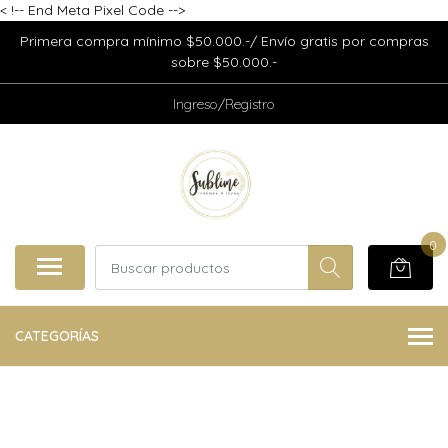
<
!-- End Meta Pixel Code -->
Primera compra mínimo $50.000.-/ Envío gratis por compras
sobre $50.000.-
Ingreso/Registro
0
CATEGORÍAS