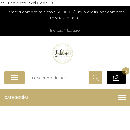
<
!-- End Meta Pixel Code -->
Primera compra mínimo $50.000.-/ Envío gratis por compras
sobre $50.000.-
Ingreso/Registro
0
CATEGORÍAS