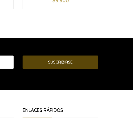
$9.900
-
+
-
SUSCRIBIRSE
ENLACES RÁPIDOS