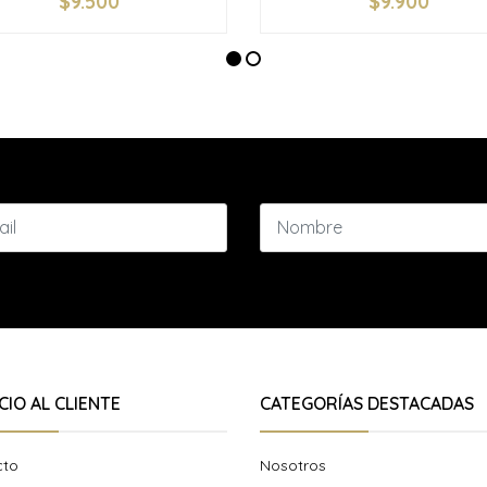
$9.500
$9.900
+
-
+
CIO AL CLIENTE
CATEGORÍAS DESTACADAS
cto
Nosotros