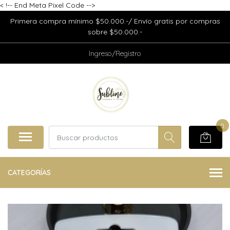
<
!-- End Meta Pixel Code -->
Primera compra mínimo $50.000.-/ Envío gratis por compras
sobre $50.000.-
Ingreso/Registro
0
CATEGORÍAS