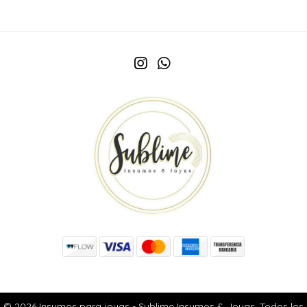
© 2026 Insumos para joyas - Sublime Insumos & Joyas. Todos los