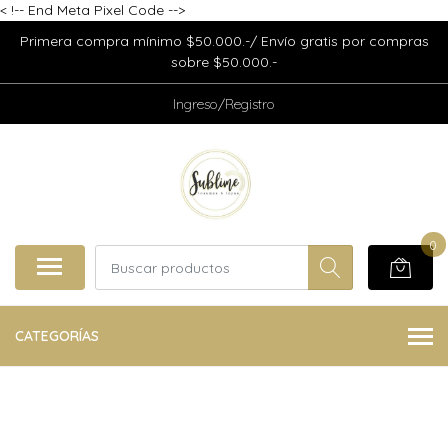
<
!-- End Meta Pixel Code -->
Primera compra mínimo $50.000.-/ Envío gratis por compras
sobre $50.000.-
Ingreso/Registro
0
CATEGORÍAS