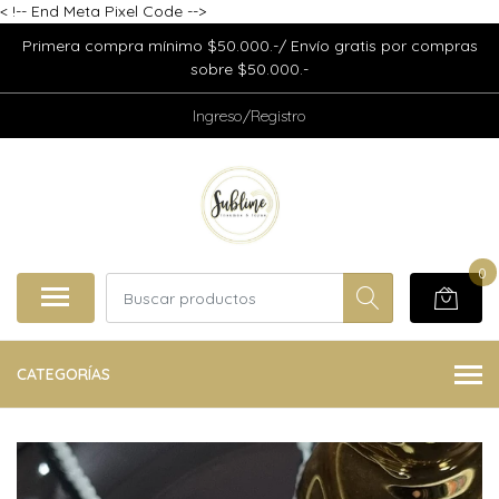
<
!-- End Meta Pixel Code -->
Primera compra mínimo $50.000.-/ Envío gratis por compras
sobre $50.000.-
Ingreso/Registro
0
CATEGORÍAS