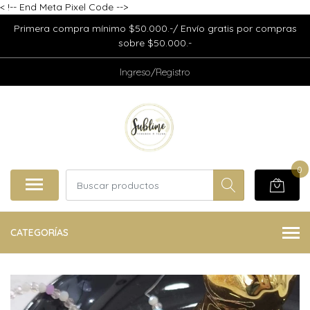
<
!-- End Meta Pixel Code -->
Primera compra mínimo $50.000.-/ Envío gratis por compras
sobre $50.000.-
Ingreso/Registro
0
CATEGORÍAS