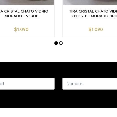
RA CRISTAL CHATO VIDRIO
TIRA CRISTAL CHATO VID
MORADO - VERDE
CELESTE - MORADO BRIL.
$1.090
$1.090
+
-
+