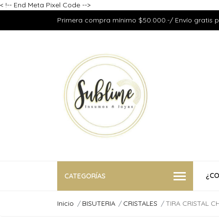
<
!-- End Meta Pixel Code -->
Primera compra mínimo $50.000.-/ Envío gratis 
¿CO
CATEGORÍAS
Inicio
BISUTERIA
CRISTALES
TIRA CRISTAL C