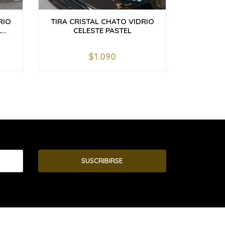
RIO
TIRA CRISTAL CHATO VIDRIO
TIRA CR
..
CELESTE PASTEL
R
$1.090
-
+
-
SUSCRIBIRSE