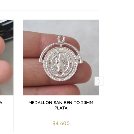
A
MEDALLON SAN BENITO 23MM
CORAZÓN
PLATA
$4.600
-
+
-