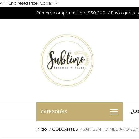
<
!-- End Meta Pixel Code -->
Primera compra mínimo $50.000.-/ Envío gratis 
¿CO
CATEGORÍAS
Inicio
COLGANTES
SAN BENITO MEDIANO 25M