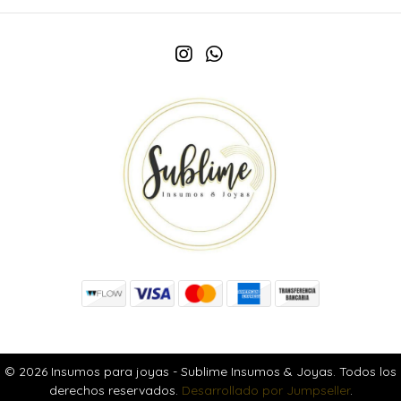
© 2026 Insumos para joyas - Sublime Insumos & Joyas. Todos los
derechos reservados.
Desarrollado por Jumpseller
.