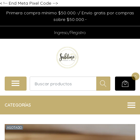
<
!-- End Meta Pixel Code -->
Primera compra mínimo $50.000.-/ Envío gratis por compras
sobre $50.000.-
Ingreso/Registro
0
CATEGORÍAS
AGOTADO