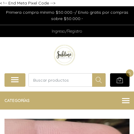
<
!-- End Meta Pixel Code -->
Primera compra mínimo $50.000.-/ Envío gratis por compras
sobre $50.000.-
Ingreso/Registro
0
CATEGORÍAS