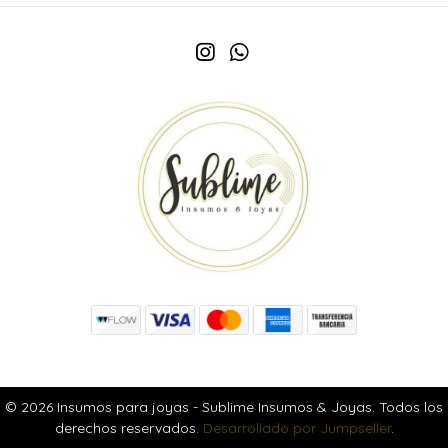
© 2026 Insumos para joyas - Sublime Insumos & Joyas. Todos los
derechos reservados.
Desarrollado por Jumpseller
.