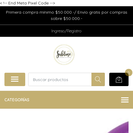
<
!-- End Meta Pixel Code -->
Primera compra mínimo $50.000.-/ Envío gratis por compras
sobre $50.000.-
Ingreso/Registro
0
CATEGORÍAS