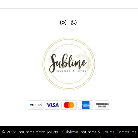
© 2026 Insumos para joyas - Sublime Insumos & Joyas. Todos los