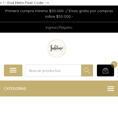
<
!-- End Meta Pixel Code -->
Primera compra mínimo $50.000.-/ Envío gratis por compras
sobre $50.000.-
Ingreso/Registro
0
CATEGORÍAS