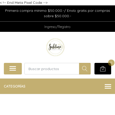
<
!-- End Meta Pixel Code -->
Primera compra mínimo $50.000.-/ Envío gratis por compras
sobre $50.000.-
Ingreso/Registro
0
CATEGORÍAS