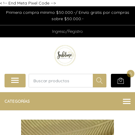
<
!-- End Meta Pixel Code -->
Primera compra mínimo $50.000.-/ Envío gratis por compras
sobre $50.000.-
Ingreso/Registro
0
CATEGORÍAS