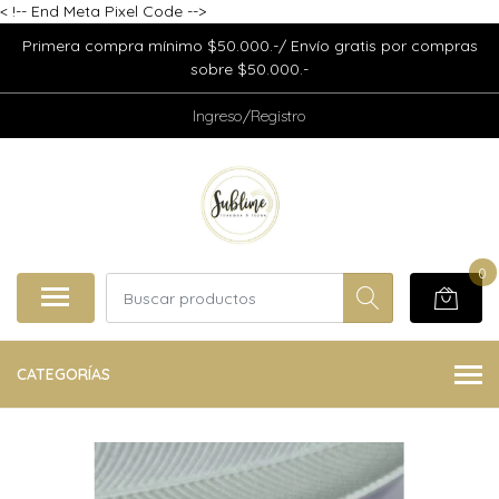
<
!-- End Meta Pixel Code -->
Primera compra mínimo $50.000.-/ Envío gratis por compras
sobre $50.000.-
Ingreso/Registro
0
CATEGORÍAS