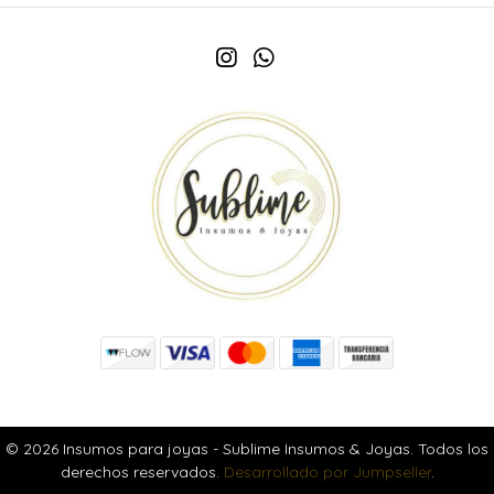
© 2026 Insumos para joyas - Sublime Insumos & Joyas. Todos los
derechos reservados.
Desarrollado por Jumpseller
.