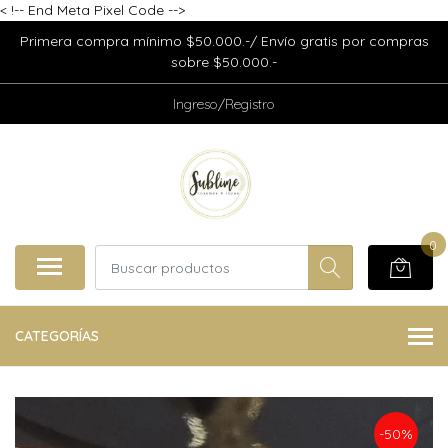
<
!-- End Meta Pixel Code -->
Primera compra mínimo $50.000.-/ Envío gratis por compras
sobre $50.000.-
Ingreso/Registro
0
CATEGORÍAS
-50%