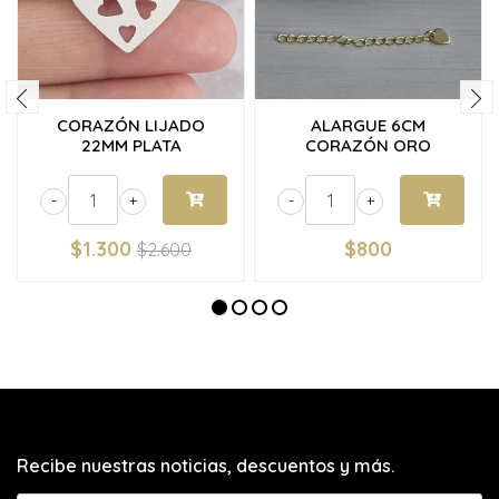
CORAZÓN LIJADO
ALARGUE 6CM
22MM PLATA
CORAZÓN ORO
-
+
-
+
$1.300
$800
$2.600
Recibe nuestras noticias, descuentos y más.