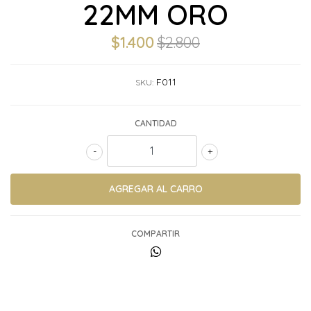
22MM ORO
$1.400
$2.800
F011
SKU:
CANTIDAD
-
+
COMPARTIR