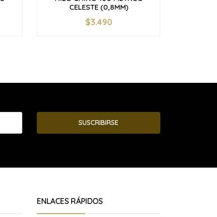
CELESTE (0,8MM)
AMA
$3.490
-
+
-
SUSCRIBIRSE
ENLACES RÁPIDOS