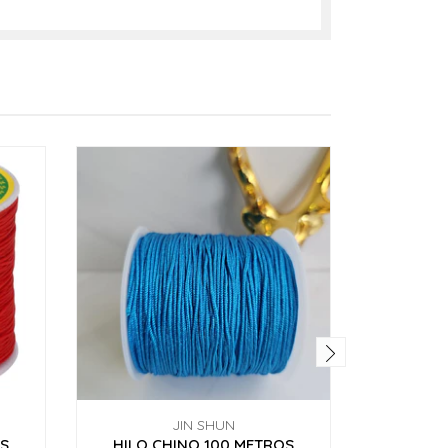
JIN SHUN
OS
HILO CHINO 100 METROS
HILO 