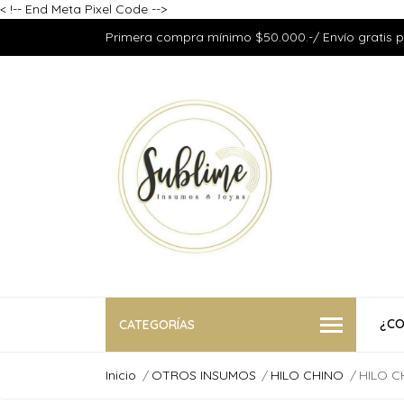
<
!-- End Meta Pixel Code -->
Primera compra mínimo $50.000.-/ Envío gratis 
¿CO
CATEGORÍAS
Inicio
OTROS INSUMOS
HILO CHINO
HILO C