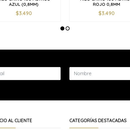
AZUL (0,8MM)
ROJO 0,8MM
$3.490
$3.490
+
-
+
CIO AL CLIENTE
CATEGORÍAS DESTACADAS