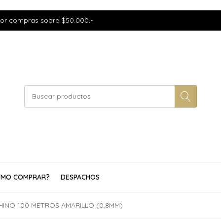
por compras sobre $50.000.-
MO COMPRAR?
DESPACHOS
HINO 100 METROS AMARILLO (0,8MM)