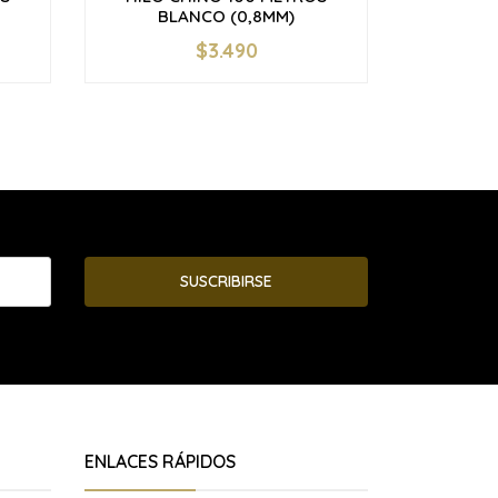
BLANCO (0,8MM)
CE
$3.490
-
+
-
SUSCRIBIRSE
ENLACES RÁPIDOS