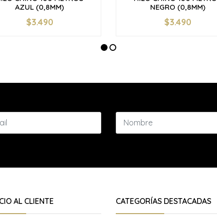
AZUL (0,8MM)
NEGRO (0,8MM)
$3.490
$3.490
+
-
+
CIO AL CLIENTE
CATEGORÍAS DESTACADAS