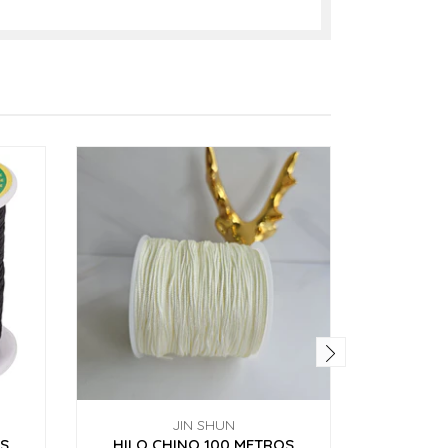
JIN SHUN
OS
HILO CHINO 100 METROS
HILO 