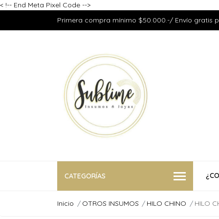
<
!-- End Meta Pixel Code -->
Primera compra mínimo $50.000.-/ Envío gratis 
¿CO
CATEGORÍAS
Inicio
OTROS INSUMOS
HILO CHINO
HILO C