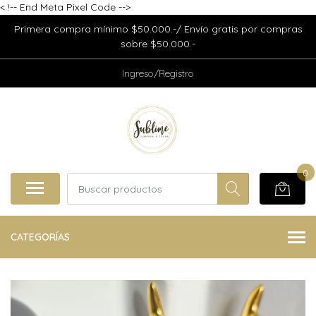
<
!-- End Meta Pixel Code -->
Primera compra mínimo $50.000.-/ Envío gratis por compras
sobre $50.000.-
Ingreso/Registro
0
CATEGORÍAS