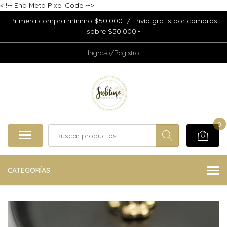
<
!-- End Meta Pixel Code -->
Primera compra mínimo $50.000.-/ Envío gratis por compras
sobre $50.000.-
Ingreso/Registro
0
CATEGORÍAS