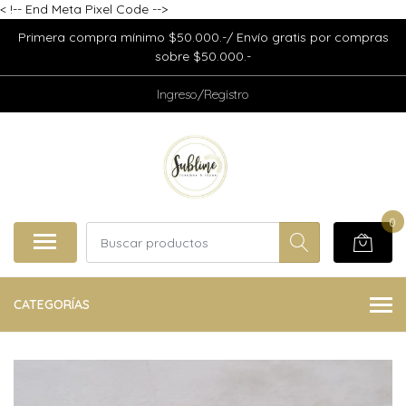
<
!-- End Meta Pixel Code -->
Primera compra mínimo $50.000.-/ Envío gratis por compras
sobre $50.000.-
Ingreso/Registro
0
CATEGORÍAS