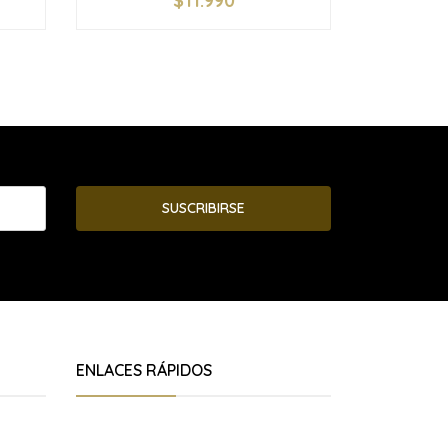
$11.990
-
+
-
SUSCRIBIRSE
ENLACES RÁPIDOS