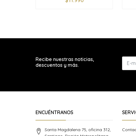
$11.990
-
+
-
Recibe nuestras noticias,
descuentos y más.
ENCUÉNTRANOS
SERVI
Santa Magdalena 75, oficina 312,
Conta
Santiago, Región Metropolitana,