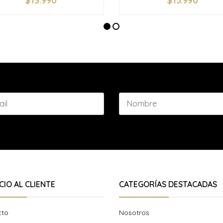
$13.990
$15.990
+
-
+
CIO AL CLIENTE
CATEGORÍAS DESTACADAS
cto
Nosotros