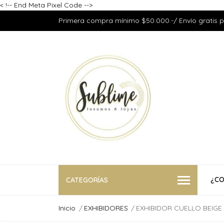
<
!-- End Meta Pixel Code -->
Primera compra mínimo $50.000.-/ Envío gratis 
¿CO
CATEGORÍAS
Inicio
EXHIBIDORES
EXHIBIDOR CUELLO BEIG