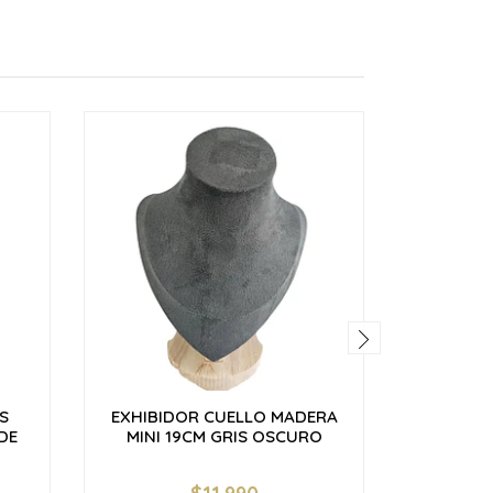
S
EXHIBIDOR CUELLO MADERA
EXHIB
DE
MINI 19CM GRIS OSCURO
OSCURO