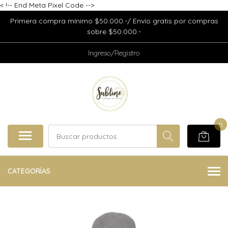
<
!-- End Meta Pixel Code -->
Primera compra mínimo $50.000.-/ Envío gratis por compras
sobre $50.000.-
Ingreso/Registro
0
CATEGORÍAS