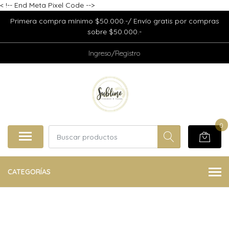
<
!-- End Meta Pixel Code -->
Primera compra mínimo $50.000.-/ Envío gratis por compras
sobre $50.000.-
Ingreso/Registro
0
CATEGORÍAS