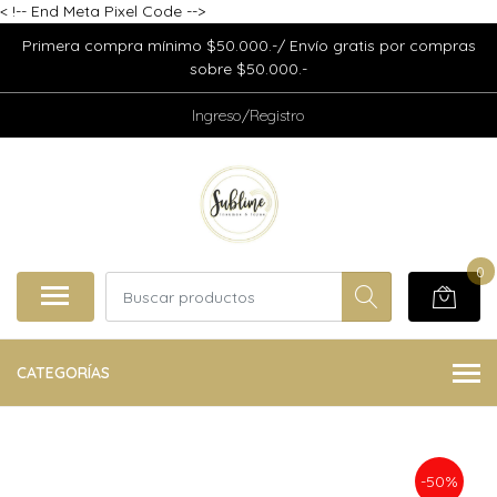
<
!-- End Meta Pixel Code -->
Primera compra mínimo $50.000.-/ Envío gratis por compras
sobre $50.000.-
Ingreso/Registro
0
CATEGORÍAS
-50%