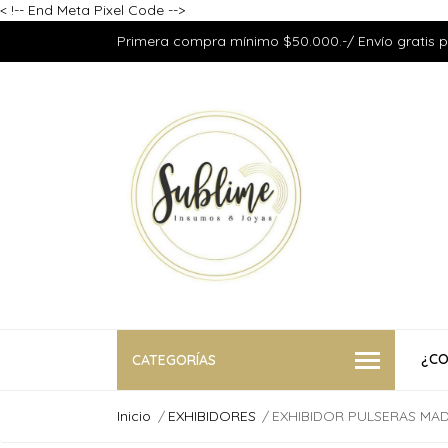
<
!-- End Meta Pixel Code -->
Primera compra mínimo $50.000.-/ Envío gratis 
¿CO
CATEGORÍAS
Inicio
EXHIBIDORES
EXHIBIDOR PULSERAS MAD