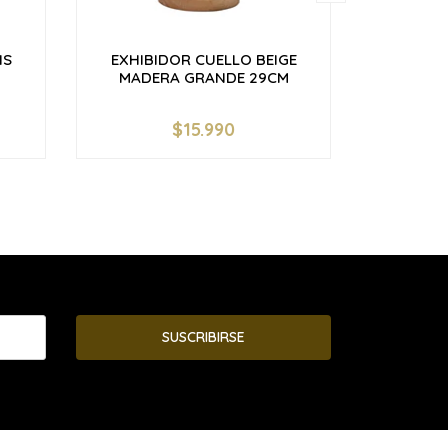
IS
EXHIBIDOR CUELLO BEIGE
EXHIBI
MADERA GRANDE 29CM
MI
$15.990
-
+
-
SUSCRIBIRSE