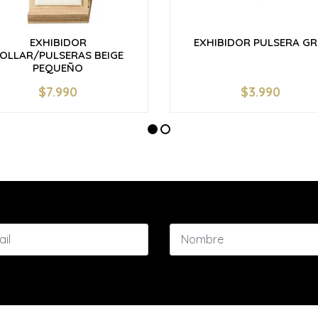
EXHIBIDOR
EXHIBIDOR PULSERA GR
OLLAR/PULSERAS BEIGE
PEQUEÑO
$7.990
$3.990
+
-
+